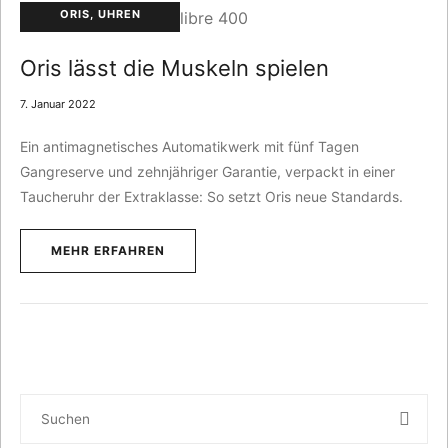
P
ORIS
,
UHREN
O
S
Oris lässt die Muskeln spielen
T
E
7. Januar 2022
D
I
Ein antimagnetisches Automatikwerk mit fünf Tagen
N
Gangreserve und zehnjähriger Garantie, verpackt in einer
Taucheruhr der Extraklasse: So setzt Oris neue Standards.
MEHR ERFAHREN