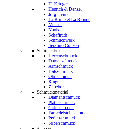
H. Krieger
Henrich & Denzel
Jörg Heinz
La Brune et La Blonde
Meister
Nanis
Schaffrath
Schmuckwerk
Serafino Consoli
Schmucktyp
Herrenschmuck
Damenschmuck
Armschmuck
Halsschmuck
Ohrschmuck
Ringe
Zubehör
Schmuckmaterial
Diamantschmuck
Platinschmuck
Goldschmuck
Farbedelsteinschmuck
Perlenschmuck
Silberschmuck
Anlässe