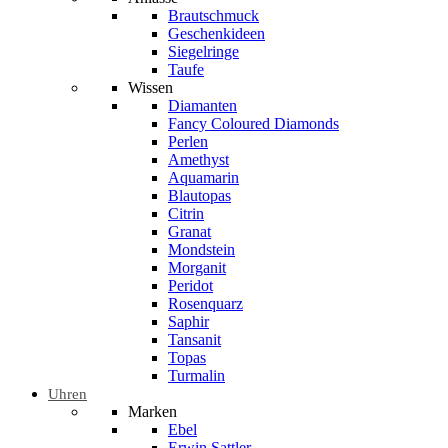
Brautschmuck
Geschenkideen
Siegelringe
Taufe
Wissen
Diamanten
Fancy Coloured Diamonds
Perlen
Amethyst
Aquamarin
Blautopas
Citrin
Granat
Mondstein
Morganit
Peridot
Rosenquarz
Saphir
Tansanit
Topas
Turmalin
Uhren
Marken
Ebel
Erwin Sattler