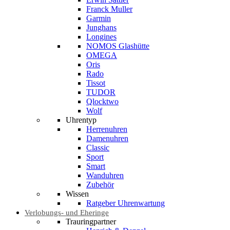
Franck Muller
Garmin
Junghans
Longines
NOMOS Glashütte
OMEGA
Oris
Rado
Tissot
TUDOR
Qlocktwo
Wolf
Uhrentyp
Herrenuhren
Damenuhren
Classic
Sport
Smart
Wanduhren
Zubehör
Wissen
Ratgeber Uhrenwartung
Verlobungs- und Eheringe
Trauringpartner