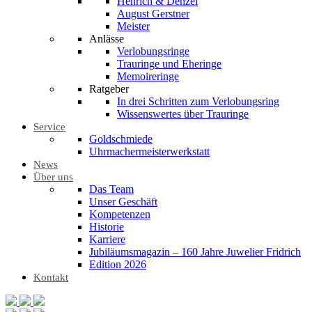
Henrich & Denzel
August Gerstner
Meister
Anlässe
Verlobungsringe
Trauringe und Eheringe
Memoireringe
Ratgeber
In drei Schritten zum Verlobungsring
Wissenswertes über Trauringe
Service
Goldschmiede
Uhrmachermeisterwerkstatt
News
Über uns
Das Team
Unser Geschäft
Kompetenzen
Historie
Karriere
Jubiläumsmagazin – 160 Jahre Juwelier Fridrich
Edition 2026
Kontakt