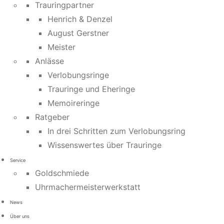
Trauringpartner
Henrich & Denzel
August Gerstner
Meister
Anlässe
Verlobungsringe
Trauringe und Eheringe
Memoireringe
Ratgeber
In drei Schritten zum Verlobungsring
Wissenswertes über Trauringe
Service
Goldschmiede
Uhrmachermeisterwerkstatt
News
Über uns