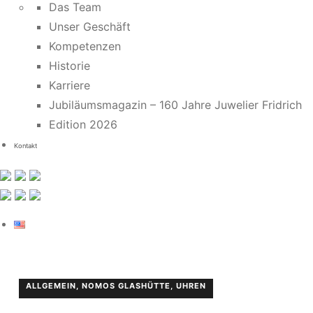
Das Team
Unser Geschäft
Kompetenzen
Historie
Karriere
Jubiläumsmagazin – 160 Jahre Juwelier Fridrich
Edition 2026
Kontakt
P
ALLGEMEIN
,
NOMOS GLASHÜTTE
,
UHREN
O
S