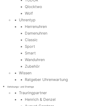
TUDOR
Qlocktwo
Wolf
Uhrentyp
Herrenuhren
Damenuhren
Classic
Sport
Smart
Wanduhren
Zubehör
Wissen
Ratgeber Uhrenwartung
Verlobungs- und Eheringe
Trauringpartner
Henrich & Denzel