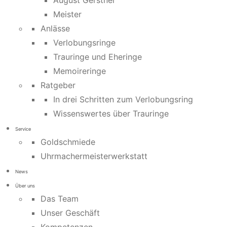
August Gerstner
Meister
Anlässe
Verlobungsringe
Trauringe und Eheringe
Memoireringe
Ratgeber
In drei Schritten zum Verlobungsring
Wissenswertes über Trauringe
Service
Goldschmiede
Uhrmachermeisterwerkstatt
News
Über uns
Das Team
Unser Geschäft