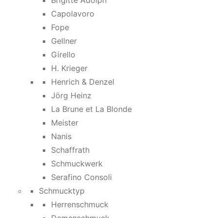
Brigitte Adolph
Capolavoro
Fope
Gellner
Girello
H. Krieger
Henrich & Denzel
Jörg Heinz
La Brune et La Blonde
Meister
Nanis
Schaffrath
Schmuckwerk
Serafino Consoli
Schmucktyp
Herrenschmuck