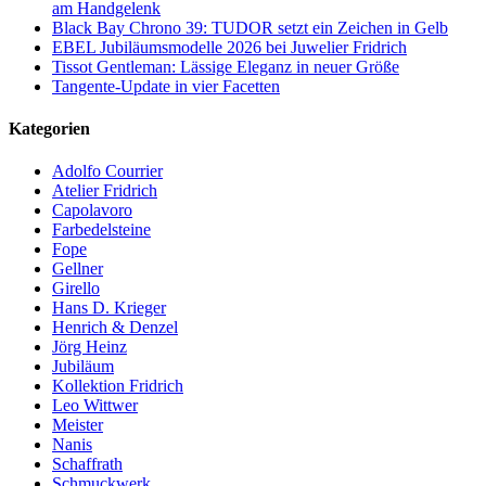
am Handgelenk
Black Bay Chrono 39: TUDOR setzt ein Zeichen in Gelb
EBEL Jubiläumsmodelle 2026 bei Juwelier Fridrich
Tissot Gentleman: Lässige Eleganz in neuer Größe
Tangente-Update in vier Facetten
Kategorien
Adolfo Courrier
Atelier Fridrich
Capolavoro
Farbedelsteine
Fope
Gellner
Girello
Hans D. Krieger
Henrich & Denzel
Jörg Heinz
Jubiläum
Kollektion Fridrich
Leo Wittwer
Meister
Nanis
Schaffrath
Schmuckwerk