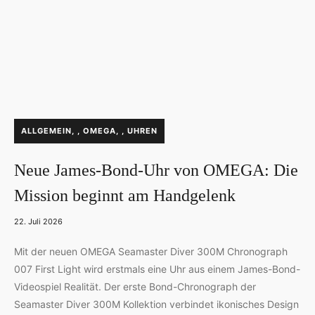
P
ALLGEMEIN
,
OMEGA
,
UHREN
O
S
Neue James-Bond-Uhr von OMEGA: Die
T
E
Mission beginnt am Handgelenk
D
I
22. Juli 2026
N
Mit der neuen OMEGA Seamaster Diver 300M Chronograph
007 First Light wird erstmals eine Uhr aus einem James-Bond-
Videospiel Realität. Der erste Bond-Chronograph der
Seamaster Diver 300M Kollektion verbindet ikonisches Design