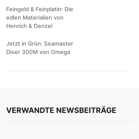
B
Feingold & Feinplatin: Die
e
edlen Materialien von
i
Henrich & Denzel
t
r
Jetzt in Grün: Seamaster
a
Diver 300M von Omega
g
s
n
a
v
i
g
a
VERWANDTE NEWSBEITRÄGE
t
i
o
n