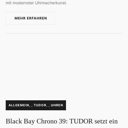
mit modernster Uhrmacherkunst.
MEHR ERFAHREN
P
ALLGEMEIN
,
TUDOR
,
UHREN
O
S
Black Bay Chrono 39: TUDOR setzt ein
T
E