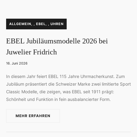
P
ALLGEMEIN
,
EBEL
,
UHREN
O
S
EBEL Jubiläumsmodelle 2026 bei
T
E
Juwelier Fridrich
D
I
16. Juni 2026
N
In diesem Jahr feiert EBEL 115 Jahre Uhrmacherkunst. Zum
Jubiläum präsentiert die Schweizer Marke zwei limitierte Sport
Classic Modelle, die zeigen, was EBEL seit 1911 prägt:
Schönheit und Funktion in fein ausbalancierter Form.
MEHR ERFAHREN