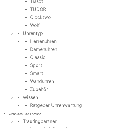
Tissot
TUDOR
Qlocktwo
Wolf
Uhrentyp
Herrenuhren
Damenuhren
Classic
Sport
Smart
Wanduhren
Zubehör
Wissen
Ratgeber Uhrenwartung
Verlobungs- und Eheringe
Trauringpartner