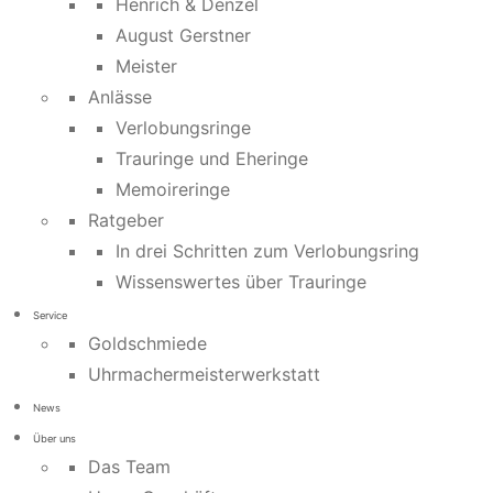
Henrich & Denzel
August Gerstner
Meister
Anlässe
Verlobungsringe
Trauringe und Eheringe
Memoireringe
Ratgeber
In drei Schritten zum Verlobungsring
Wissenswertes über Trauringe
Service
Goldschmiede
Uhrmachermeisterwerkstatt
News
Über uns
Das Team