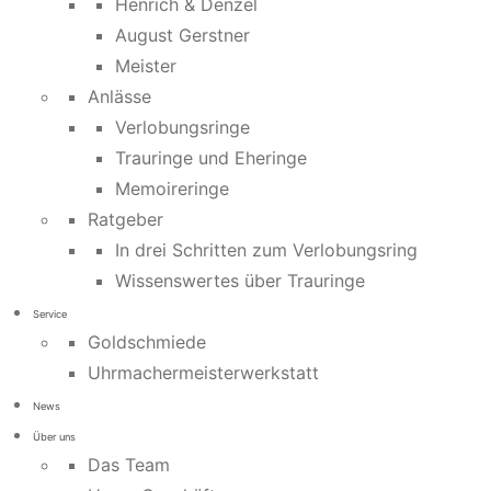
Henrich & Denzel
August Gerstner
Meister
Anlässe
Verlobungsringe
Trauringe und Eheringe
Memoireringe
Ratgeber
In drei Schritten zum Verlobungsring
Wissenswertes über Trauringe
Service
Goldschmiede
Uhrmachermeisterwerkstatt
News
Über uns
Das Team