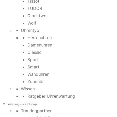
Tissot
TUDOR
Qlocktwo
Wolf
Uhrentyp
Herrenuhren
Damenuhren
Classic
Sport
Smart
Wanduhren
Zubehör
Wissen
Ratgeber Uhrenwartung
Verlobungs- und Eheringe
Trauringpartner