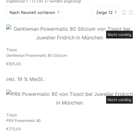
Nach
Ergebnisse 1 – 12 von 37 werden angezeigt
Aktualität
Nach Neuheit sortieren
Zeige 12
sortiert
Nicht vorrätig
Tissot
Gentleman Powermatic 80 Silizium
€
925,00
inkl. 19 % MwSt.
Nicht vorrätig
Tissot
PRX Powermatic 80
€
775,00