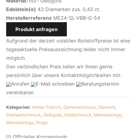
Material
750/- Gelbgold
Edelstein(e)
43 Diamanten zus. 0,43 ct.
Herstellerreferenz
ME24-SL-VBB-G-54
Produkt anfragen
Aufgrund der derzeit volatilen Rohstoffpreise ist eine
tagesaktuelle Preisauszeichnung leider nicht immer
möglich.
Den verbindlichen Preis teilen wir Ihnen gerne
persönlich über unsere Kontaktmöglichkeiten mit.
Anrufen
E-Mail
schreiben
Beratungstermin
vereinbaren
Kategorien:
Atelier Fridrich
,
Damenschmuck
,
Diamant
,
Diamantschmuck
,
Gelbgold
,
Goldschmuck
,
Memoireringe
,
Memoireringe
,
Ringe
Offizieller Konzessionär