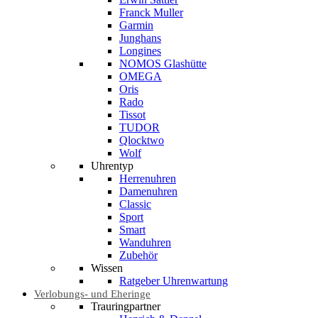
Franck Muller
Garmin
Junghans
Longines
NOMOS Glashütte
OMEGA
Oris
Rado
Tissot
TUDOR
Qlocktwo
Wolf
Uhrentyp
Herrenuhren
Damenuhren
Classic
Sport
Smart
Wanduhren
Zubehör
Wissen
Ratgeber Uhrenwartung
Verlobungs- und Eheringe
Trauringpartner