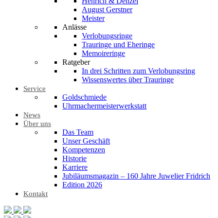
Henrich & Denzel
August Gerstner
Meister
Anlässe
Verlobungsringe
Trauringe und Eheringe
Memoireringe
Ratgeber
In drei Schritten zum Verlobungsring
Wissenswertes über Trauringe
Service
Goldschmiede
Uhrmachermeisterwerkstatt
News
Über uns
Das Team
Unser Geschäft
Kompetenzen
Historie
Karriere
Jubiläumsmagazin – 160 Jahre Juwelier Fridrich
Edition 2026
Kontakt