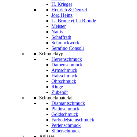
H. Krieger
Henrich & Denzel
Jörg Heinz
La Brune et La Blonde
Meister
Nanis
Schaffrath
Schmuckwerk
Serafino Consoli
Schmucktyp
Herrenschmuck
Damenschmuck
Armschmuck
Halsschmuck
Ohrschmuck
Ringe
Zubehör
Schmuckmaterial
Diamantschmuck
Platinschmuck
Goldschmuck
Farbedelsteinschmuck
Perlenschmuck
Silberschmuck
Anlässe