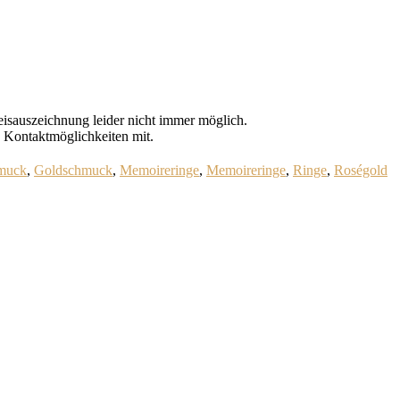
Preisauszeichnung leider nicht immer möglich.
e Kontaktmöglichkeiten mit.
muck
,
Goldschmuck
,
Memoireringe
,
Memoireringe
,
Ringe
,
Roségold