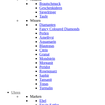
Brautschmuck
Geschenkideen
Siegelringe
Taufe
Wissen
Diamanten
Fancy Coloured Diamonds
Perlen
Amethyst
Aquamarin
Blautopas
Citrin
Granat
Mondstein
Morganit
Peridot
Rosenquarz
Saphir
Tansanit
Topas
Turmalin
Uhren
Marken
Ebel
Erwin Sattler