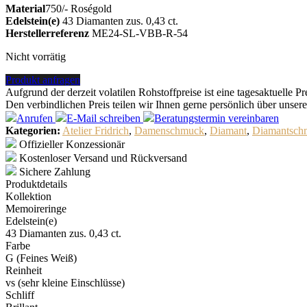
Material
750/- Roségold
Edelstein(e)
43 Diamanten zus. 0,43 ct.
Herstellerreferenz
ME24-SL-VBB-R-54
Nicht vorrätig
Produkt anfragen
Aufgrund der derzeit volatilen Rohstoffpreise ist eine tagesaktuelle 
Den verbindlichen Preis teilen wir Ihnen gerne persönlich über unser
Anrufen
E-Mail
schreiben
Beratungstermin
vereinbaren
Kategorien:
Atelier Fridrich
,
Damenschmuck
,
Diamant
,
Diamantsch
Offizieller Konzessionär
Kostenloser Versand und Rückversand
Sichere Zahlung
Produktdetails
Kollektion
Memoireringe
Edelstein(e)
43 Diamanten zus. 0,43 ct.
Farbe
G (Feines Weiß)
Reinheit
vs (sehr kleine Einschlüsse)
Schliff