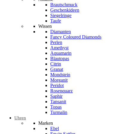
Brautschmuck
Geschenkideen
Siegelringe
Taufe
Wissen
Diamanten
Fancy Coloured Diamonds
Perlen
Amethyst
Aquamarin
Blautopas
Citrin
Granat
Mondstein
Morganit
Peridot
Rosenquarz
Saphir
Tansanit
Topas
Turmalin
Uhren
Marken
Ebel
Erwin Sattler