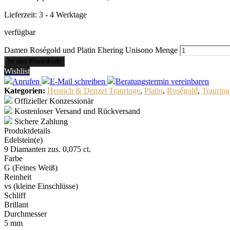
Lieferzeit:
3 - 4 Werktage
verfügbar
Damen Roségold und Platin Ehering Unisono Menge
In den Warenkorb
Wishlist
Anrufen
E-Mail
schreiben
Beratungstermin
vereinbaren
Kategorien:
Henrich & Denzel Trauringe
,
Platin
,
Roségold
,
Trauring
Offizieller Konzessionär
Kostenloser Versand und Rückversand
Sichere Zahlung
Produktdetails
Edelstein(e)
9 Diamanten zus. 0,075 ct.
Farbe
G (Feines Weiß)
Reinheit
vs (kleine Einschlüsse)
Schliff
Brillant
Durchmesser
5 mm