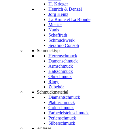
H. Krieger
Henrich & Denzel
Jörg Heinz
La Brune et La Blonde
Meister
Nanis
Schaffrath
Schmuckwerk
Serafino Consoli
Schmucktyp
Herrenschmuck
Damenschmuck
Armschmuck
Halsschmuck
Ohrschmuck
Ringe
Zubehör
Schmuckmaterial
Diamantschmuck
Platinschmuck
Goldschmuck
Farbedelsteinschmuck
Perlenschmuck
Silberschmuck
Anlässe