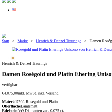
Start
>
Marke
>
Henrich & Denzel Trauringe
> Damen Roségold
Henrich & Denzel Trauringe
Damen Roségold und Platin Ehering Unis
verfügbar
€
4.075,00
inkl. MwSt. inkl. Versand
Material
750/- Roségold und Platin
Oberfläche
Längsmatt
Edelstein(e)
9 Diamanten zus. 0,075 ct.