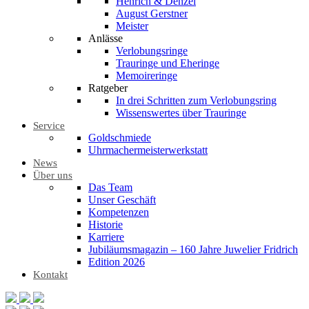
Henrich & Denzel
August Gerstner
Meister
Anlässe
Verlobungsringe
Trauringe und Eheringe
Memoireringe
Ratgeber
In drei Schritten zum Verlobungsring
Wissenswertes über Trauringe
Service
Goldschmiede
Uhrmachermeisterwerkstatt
News
Über uns
Das Team
Unser Geschäft
Kompetenzen
Historie
Karriere
Jubiläumsmagazin – 160 Jahre Juwelier Fridrich
Edition 2026
Kontakt