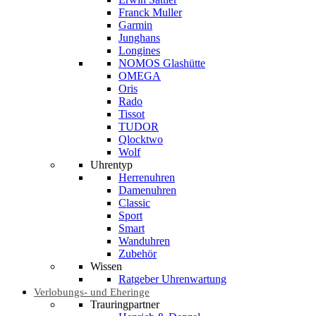
Franck Muller
Garmin
Junghans
Longines
NOMOS Glashütte
OMEGA
Oris
Rado
Tissot
TUDOR
Qlocktwo
Wolf
Uhrentyp
Herrenuhren
Damenuhren
Classic
Sport
Smart
Wanduhren
Zubehör
Wissen
Ratgeber Uhrenwartung
Verlobungs- und Eheringe
Trauringpartner