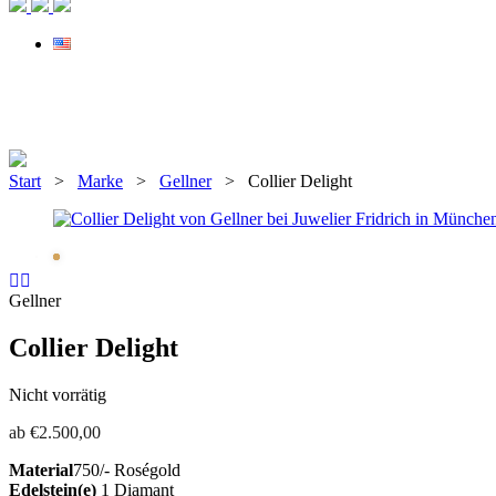
Start
>
Marke
>
Gellner
> Collier Delight
Gellner
Collier Delight
Nicht vorrätig
ab
€
2.500,00
Material
750/- Roségold
Edelstein(e)
1 Diamant