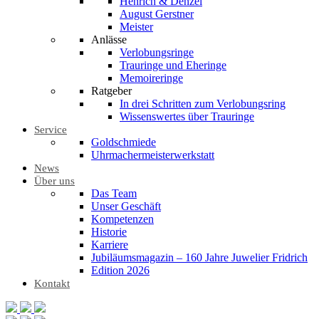
Henrich & Denzel
August Gerstner
Meister
Anlässe
Verlobungsringe
Trauringe und Eheringe
Memoireringe
Ratgeber
In drei Schritten zum Verlobungsring
Wissenswertes über Trauringe
Service
Goldschmiede
Uhrmachermeisterwerkstatt
News
Über uns
Das Team
Unser Geschäft
Kompetenzen
Historie
Karriere
Jubiläumsmagazin – 160 Jahre Juwelier Fridrich
Edition 2026
Kontakt