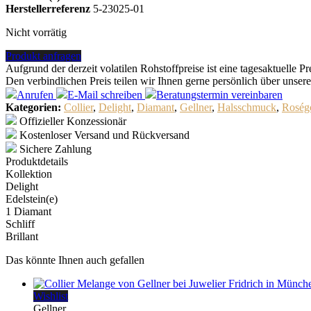
Herstellerreferenz
5-23025-01
Nicht vorrätig
Produkt anfragen
Aufgrund der derzeit volatilen Rohstoffpreise ist eine tagesaktuelle 
Den verbindlichen Preis teilen wir Ihnen gerne persönlich über unser
Anrufen
E-Mail
schreiben
Beratungstermin
vereinbaren
Kategorien:
Collier
,
Delight
,
Diamant
,
Gellner
,
Halsschmuck
,
Roség
Offizieller Konzessionär
Kostenloser Versand und Rückversand
Sichere Zahlung
Produktdetails
Kollektion
Delight
Edelstein(e)
1 Diamant
Schliff
Brillant
Das könnte Ihnen auch gefallen
Wishlist
Gellner