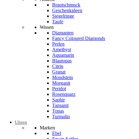
Brautschmuck
Geschenkideen
Siegelringe
Taufe
Wissen
Diamanten
Fancy Coloured Diamonds
Perlen
Amethyst
Aquamarin
Blautopas
Citrin
Granat
Mondstein
Morganit
Peridot
Rosenquarz
Saphir
Tansanit
Topas
Turmalin
Uhren
Marken
Ebel
Erwin Sattler