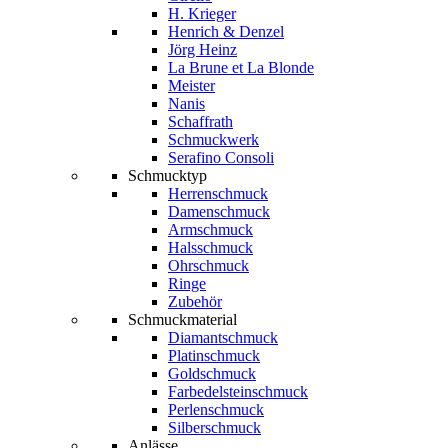
H. Krieger
Henrich & Denzel
Jörg Heinz
La Brune et La Blonde
Meister
Nanis
Schaffrath
Schmuckwerk
Serafino Consoli
Schmucktyp
Herrenschmuck
Damenschmuck
Armschmuck
Halsschmuck
Ohrschmuck
Ringe
Zubehör
Schmuckmaterial
Diamantschmuck
Platinschmuck
Goldschmuck
Farbedelsteinschmuck
Perlenschmuck
Silberschmuck
Anlässe