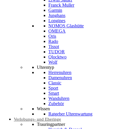
Franck Muller
Garmin
Junghans
Longines
NOMOS Glashütte
OMEGA
Oris
Rado
Tissot
TUDOR
Qlocktwo
Wolf
Uhrentyp
Herrenuhren
Damenuhren
Classic
Sport
Smart
Wanduhren
Zubehör
Wissen
Ratgeber Uhrenwartung
Verlobungs- und Eheringe
Trauringpartner