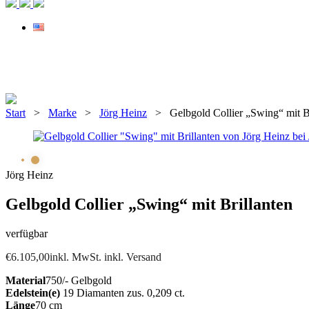
Start
>
Marke
>
Jörg Heinz
> Gelbgold Collier „Swing“ mit Br
Jörg Heinz
Gelbgold Collier „Swing“ mit Brillanten
verfügbar
€
6.105,00
inkl. MwSt. inkl. Versand
Material
750/- Gelbgold
Edelstein(e)
19 Diamanten zus. 0,209 ct.
Länge
70 cm