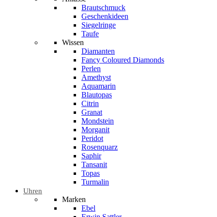
Brautschmuck
Geschenkideen
Siegelringe
Taufe
Wissen
Diamanten
Fancy Coloured Diamonds
Perlen
Amethyst
Aquamarin
Blautopas
Citrin
Granat
Mondstein
Morganit
Peridot
Rosenquarz
Saphir
Tansanit
Topas
Turmalin
Uhren
Marken
Ebel
Erwin Sattler