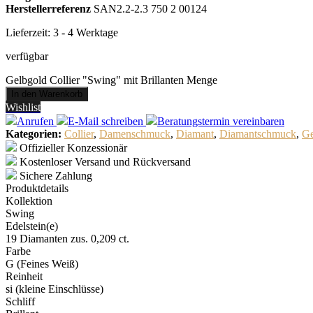
Herstellerreferenz
SAN2.2-2.3 750 2 00124
Lieferzeit:
3 - 4 Werktage
verfügbar
Gelbgold Collier "Swing" mit Brillanten Menge
In den Warenkorb
Wishlist
Anrufen
E-Mail
schreiben
Beratungstermin
vereinbaren
Kategorien:
Collier
,
Damenschmuck
,
Diamant
,
Diamantschmuck
,
Ge
Offizieller Konzessionär
Kostenloser Versand und Rückversand
Sichere Zahlung
Produktdetails
Kollektion
Swing
Edelstein(e)
19 Diamanten zus. 0,209 ct.
Farbe
G (Feines Weiß)
Reinheit
si (kleine Einschlüsse)
Schliff