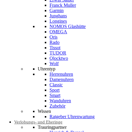
Franck Muller
Garmin
Junghans
Longines
NOMOS Glashütte
OMEGA
Oris
Rado
Tissot
TUDOR
Qlocktwo
Wolf
Uhrentyp
Herrenuhren
Damenuhren
Classic
Sport
Smart
Wanduhren
Zubehör
Wissen
Ratgeber Uhrenwartung
Verlobungs- und Eheringe
Trauringpartner