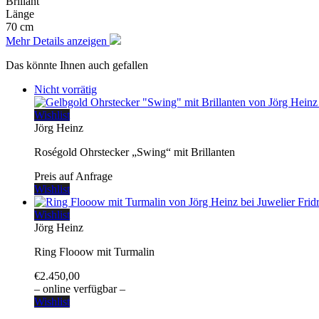
Brillant
Länge
70 cm
Mehr Details anzeigen
Das könnte Ihnen auch gefallen
Nicht vorrätig
Wishlist
Jörg Heinz
Roségold Ohrstecker „Swing“ mit Brillanten
Preis auf Anfrage
Wishlist
Wishlist
Jörg Heinz
Ring Flooow mit Turmalin
€
2.450,00
– online verfügbar –
Wishlist