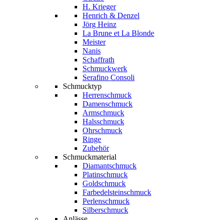
H. Krieger
Henrich & Denzel
Jörg Heinz
La Brune et La Blonde
Meister
Nanis
Schaffrath
Schmuckwerk
Serafino Consoli
Schmucktyp
Herrenschmuck
Damenschmuck
Armschmuck
Halsschmuck
Ohrschmuck
Ringe
Zubehör
Schmuckmaterial
Diamantschmuck
Platinschmuck
Goldschmuck
Farbedelsteinschmuck
Perlenschmuck
Silberschmuck
Anlässe