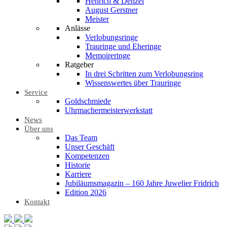
Henrich & Denzel
August Gerstner
Meister
Anlässe
Verlobungsringe
Trauringe und Eheringe
Memoireringe
Ratgeber
In drei Schritten zum Verlobungsring
Wissenswertes über Trauringe
Service
Goldschmiede
Uhrmachermeisterwerkstatt
News
Über uns
Das Team
Unser Geschäft
Kompetenzen
Historie
Karriere
Jubiläumsmagazin – 160 Jahre Juwelier Fridrich
Edition 2026
Kontakt