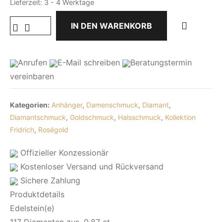
Lieferzeit:
3 - 4 Werktage
IN DEN WARENKORB
Anrufen
E-Mail
schreiben
Beratungstermin
vereinbaren
Kategorien:
Anhänger
,
Damenschmuck
,
Diamant
,
Diamantschmuck
,
Goldschmuck
,
Halsschmuck
,
Kollektion
Fridrich
,
Roségold
Offizieller Konzessionär
Kostenloser Versand und Rückversand
Sichere Zahlung
Produktdetails
Edelstein(e)