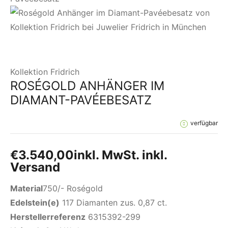
Kollektion Fridrich
ROSÉGOLD ANHÄNGER IM
DIAMANT-PAVÉEBESATZ
verfügbar
€
3.540,00
inkl. MwSt. inkl.
Versand
Material
750/- Roségold
Edelstein(e)
117 Diamanten zus. 0,87 ct.
Herstellerreferenz
6315392-299