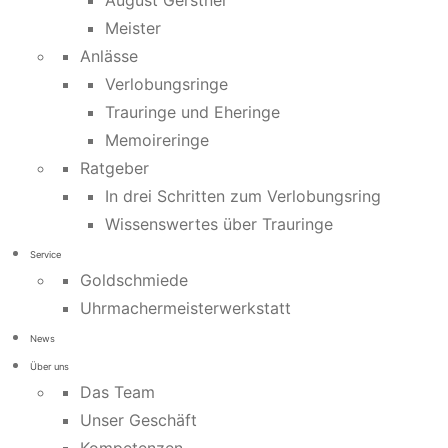
August Gerstner
Meister
Anlässe
Verlobungsringe
Trauringe und Eheringe
Memoireringe
Ratgeber
In drei Schritten zum Verlobungsring
Wissenswertes über Trauringe
Service
Goldschmiede
Uhrmachermeisterwerkstatt
News
Über uns
Das Team
Unser Geschäft