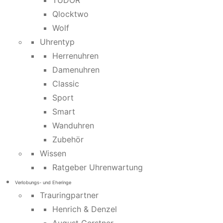
TUDOR
Qlocktwo
Wolf
Uhrentyp
Herrenuhren
Damenuhren
Classic
Sport
Smart
Wanduhren
Zubehör
Wissen
Ratgeber Uhrenwartung
Verlobungs- und Eheringe
Trauringpartner
Henrich & Denzel