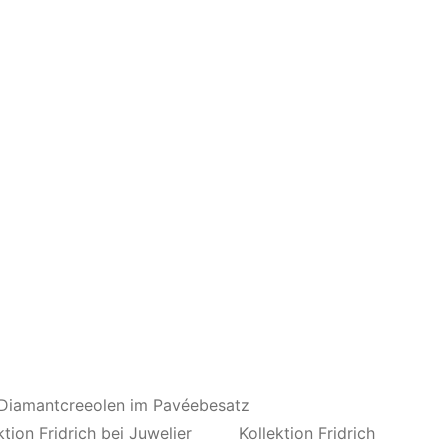
amantcreeolen im Pavéebesatz
Kollektion Fridrich