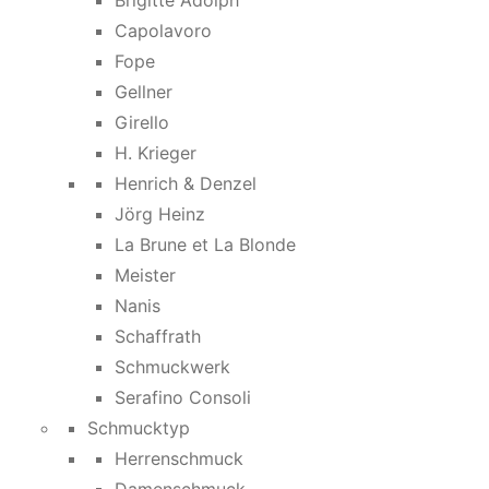
Brigitte Adolph
Capolavoro
Fope
Gellner
Girello
H. Krieger
Henrich & Denzel
Jörg Heinz
La Brune et La Blonde
Meister
Nanis
Schaffrath
Schmuckwerk
Serafino Consoli
Schmucktyp
Herrenschmuck