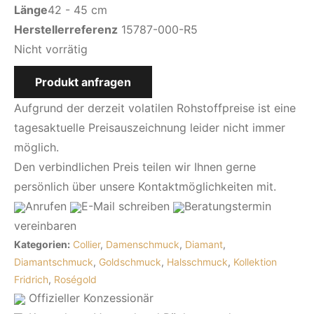
Länge
42 - 45 cm
Herstellerreferenz
15787-000-R5
Nicht vorrätig
Produkt anfragen
Aufgrund der derzeit volatilen Rohstoffpreise ist eine
tagesaktuelle Preisauszeichnung leider nicht immer
möglich.
Den verbindlichen Preis teilen wir Ihnen gerne
persönlich über unsere Kontaktmöglichkeiten mit.
Anrufen
E-Mail
schreiben
Beratungstermin
vereinbaren
Kategorien:
Collier
,
Damenschmuck
,
Diamant
,
Diamantschmuck
,
Goldschmuck
,
Halsschmuck
,
Kollektion
Fridrich
,
Roségold
Offizieller Konzessionär