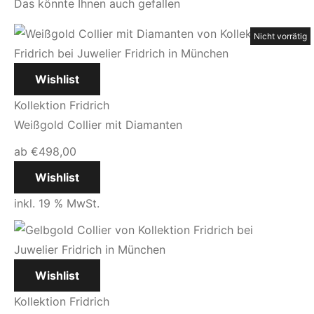
Das könnte Ihnen auch gefallen
Nicht vorrätig
Nicht vorrätig
Nicht vorrätig
Nicht vorrätig
Wishlist
Kollektion Fridrich
Weißgold Collier mit Diamanten
ab
€
498,00
Wishlist
inkl. 19 % MwSt.
Wishlist
Kollektion Fridrich