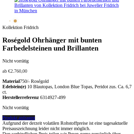
Kollektion Fridrich
Roségold Ohrhänger mit bunten
Farbedelsteinen und Brillanten
Nicht vorrätig
ab
€
2.760,00
Material
750/- Roségold
Edelstein(e)
10 Blautopas, London Blue Topas, Peridot zus. Ca. 6,7
ct.
Herstellerreferenz
6314927-499
Nicht vorrätig
Produkt anfragen
Aufgrund der derzeit volatilen Rohstoffpreise ist eine tagesaktuelle
Preisauszeichnung leider nicht immer möglich.
Den verbindlichen Preis teilen wir Ihnen gerne persönlich über