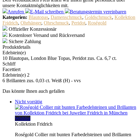
unsere Kontaktmöglichkeiten mit.
Anrufen
E-Mail
schreiben
Beratungstermin
vereinbaren
Kategorien:
Blautopas
,
Damenschmuck
,
Goldschmuck
,
Kollektion
Fridrich
,
Ohrhänger
,
Ohrschmuck
,
Peridot
,
Roségold
Offizieller Konzessionär
Kostenloser Versand und Rückversand
Sichere Zahlung
Produktdetails
Edelstein(e)
10 Blautopas, London Blue Topas, Peridot zus. Ca. 6,7 ct.
Schliff
Facettiert
Edelstein(e) 2
6 Brillanten zus. 0,03 ct. Weiß (H) - vvs
Das könnte Ihnen auch gefallen
Nicht vorrätig
Wishlist
Kollektion Fridrich
Roségold Collier mit bunten Farbedelsteinen und Brillanten