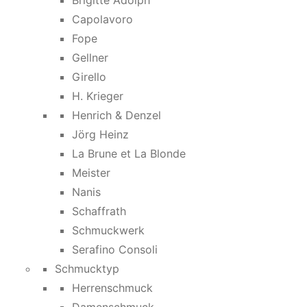
Brigitte Adolph
Capolavoro
Fope
Gellner
Girello
H. Krieger
Henrich & Denzel
Jörg Heinz
La Brune et La Blonde
Meister
Nanis
Schaffrath
Schmuckwerk
Serafino Consoli
Schmucktyp
Herrenschmuck