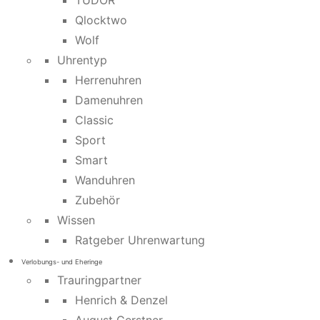
TUDOR
Qlocktwo
Wolf
Uhrentyp
Herrenuhren
Damenuhren
Classic
Sport
Smart
Wanduhren
Zubehör
Wissen
Ratgeber Uhrenwartung
Verlobungs- und Eheringe
Trauringpartner
Henrich & Denzel