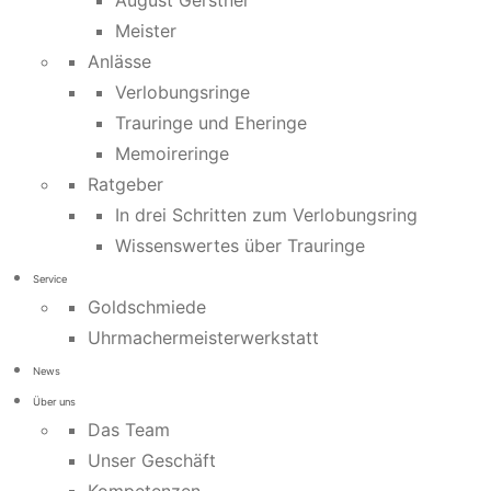
August Gerstner
Meister
Anlässe
Verlobungsringe
Trauringe und Eheringe
Memoireringe
Ratgeber
In drei Schritten zum Verlobungsring
Wissenswertes über Trauringe
Service
Goldschmiede
Uhrmachermeisterwerkstatt
News
Über uns
Das Team
Unser Geschäft