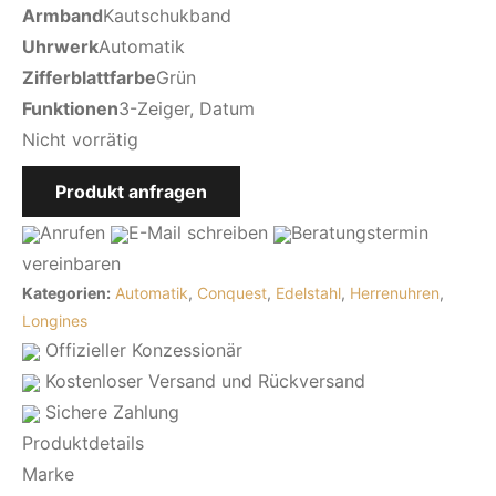
Armband
Kautschukband
Uhrwerk
Automatik
Zifferblattfarbe
Grün
Funktionen
3-Zeiger, Datum
Nicht vorrätig
Produkt anfragen
Anrufen
E-Mail
schreiben
Beratungstermin
vereinbaren
Kategorien:
Automatik
,
Conquest
,
Edelstahl
,
Herrenuhren
,
Longines
Offizieller Konzessionär
Kostenloser Versand und Rückversand
Sichere Zahlung
Produktdetails
Marke