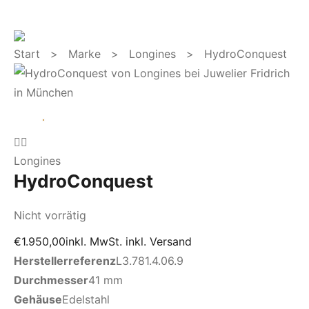
Start
>
Marke
>
Longines
> HydroConquest
Longines
HydroConquest
Nicht vorrätig
€
1.950,00
inkl. MwSt. inkl. Versand
Herstellerreferenz
L3.781.4.06.9
Durchmesser
41 mm
Gehäuse
Edelstahl