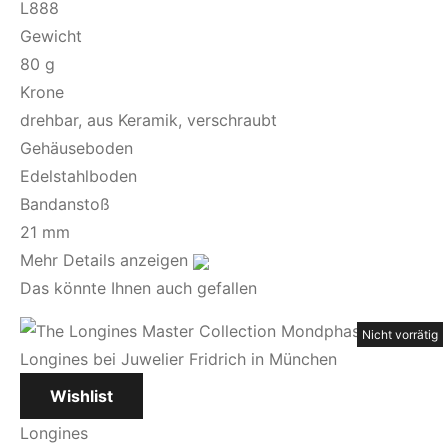
L888
Gewicht
80 g
Krone
drehbar, aus Keramik, verschraubt
Gehäuseboden
Edelstahlboden
Bandanstoß
21 mm
Mehr Details anzeigen
Das könnte Ihnen auch gefallen
Nicht vorrätig
Nicht vorrätig
Nicht vorrätig
Nicht vorrätig
Wishlist
Longines