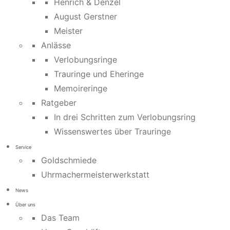
Henrich & Denzel
August Gerstner
Meister
Anlässe
Verlobungsringe
Trauringe und Eheringe
Memoireringe
Ratgeber
In drei Schritten zum Verlobungsring
Wissenswertes über Trauringe
Service
Goldschmiede
Uhrmachermeisterwerkstatt
News
Über uns
Das Team