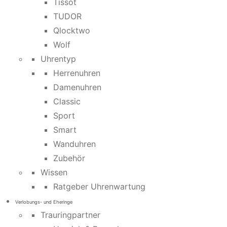
Tissot
TUDOR
Qlocktwo
Wolf
Uhrentyp
Herrenuhren
Damenuhren
Classic
Sport
Smart
Wanduhren
Zubehör
Wissen
Ratgeber Uhrenwartung
Verlobungs- und Eheringe
Trauringpartner