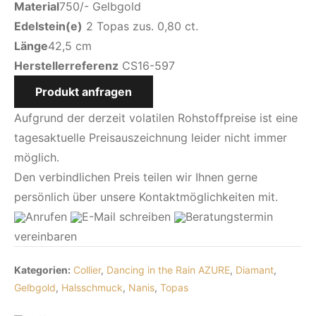
Material
750/- Gelbgold
Edelstein(e)
2 Topas zus. 0,80 ct.
Länge
42,5 cm
Herstellerreferenz
CS16-597
Produkt anfragen
Aufgrund der derzeit volatilen Rohstoffpreise ist eine
tagesaktuelle Preisauszeichnung leider nicht immer
möglich.
Den verbindlichen Preis teilen wir Ihnen gerne
persönlich über unsere Kontaktmöglichkeiten mit.
Anrufen
E-Mail
schreiben
Beratungstermin
vereinbaren
Kategorien:
Collier
,
Dancing in the Rain AZURE
,
Diamant
,
Gelbgold
,
Halsschmuck
,
Nanis
,
Topas