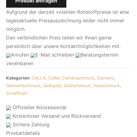
Produkt anfragen
Aufgrund der derzeit volatilen Rohstoffpreise ist eine
tagesaktuelle Preisauszeichnung leider nicht immer
möglich.
Den verbindlichen Preis teilen wir Ihnen gerne
persönlich über unsere Kontaktmöglichkeiten mit.
Anrufen
E-Mail
schreiben
Beratungstermin
vereinbaren
Kategorien:
CALLA
,
Collier
,
Damenschmuck
,
Diamant
,
Diamantschmuck
,
Gelbgold
,
Goldschmuck
,
Halsschmuck
,
Schaffrath
Offizieller Konzessionär
Kostenloser Versand und Rückversand
Sichere Zahlung
Produktdetails