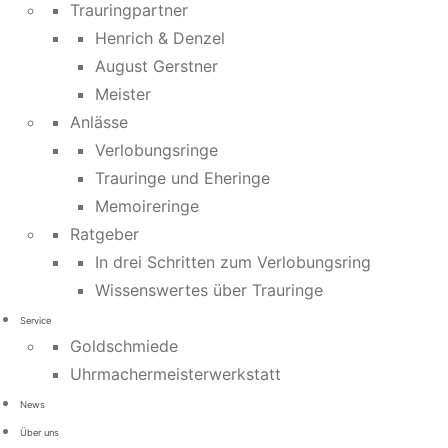
Trauringpartner
Henrich & Denzel
August Gerstner
Meister
Anlässe
Verlobungsringe
Trauringe und Eheringe
Memoireringe
Ratgeber
In drei Schritten zum Verlobungsring
Wissenswertes über Trauringe
Service
Goldschmiede
Uhrmachermeisterwerkstatt
News
Über uns