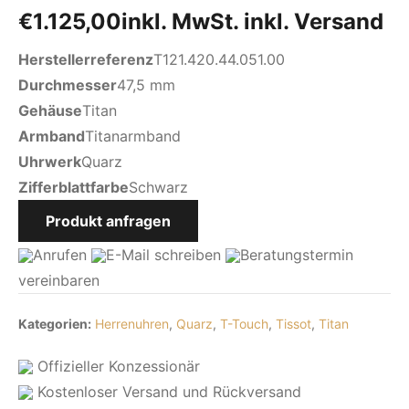
€
1.125,00
inkl. MwSt. inkl. Versand
Herstellerreferenz
T121.420.44.051.00
Durchmesser
47,5 mm
Gehäuse
Titan
Armband
Titanarmband
Uhrwerk
Quarz
Zifferblattfarbe
Schwarz
Produkt anfragen
Anrufen
E-Mail
schreiben
Beratungstermin
vereinbaren
Kategorien:
Herrenuhren
,
Quarz
,
T-Touch
,
Tissot
,
Titan
Offizieller Konzessionär
Kostenloser Versand und Rückversand