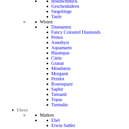
Brautschmuck
Geschenkideen
Siegelringe
Taufe
Wissen
Diamanten
Fancy Coloured Diamonds
Perlen
Amethyst
Aquamarin
Blautopas
Citrin
Granat
Mondstein
Morganit
Peridot
Rosenquarz
Saphir
Tansanit
Topas
Turmalin
Uhren
Marken
Ebel
Erwin Sattler