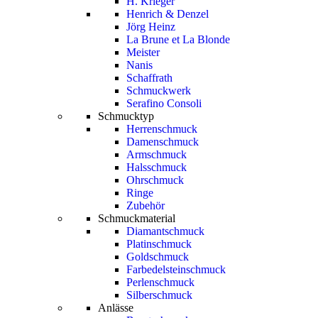
H. Krieger
Henrich & Denzel
Jörg Heinz
La Brune et La Blonde
Meister
Nanis
Schaffrath
Schmuckwerk
Serafino Consoli
Schmucktyp
Herrenschmuck
Damenschmuck
Armschmuck
Halsschmuck
Ohrschmuck
Ringe
Zubehör
Schmuckmaterial
Diamantschmuck
Platinschmuck
Goldschmuck
Farbedelsteinschmuck
Perlenschmuck
Silberschmuck
Anlässe