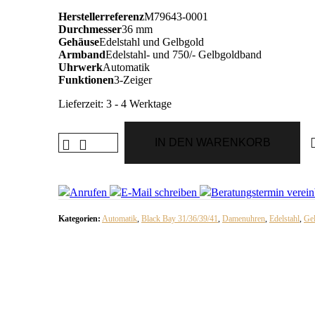
Herstellerreferenz
M79643-0001
Durchmesser
36 mm
Gehäuse
Edelstahl und Gelbgold
Armband
Edelstahl- und 750/- Gelbgoldband
Uhrwerk
Automatik
Funktionen
3-Zeiger
Lieferzeit:
3 - 4 Werktage
IN DEN WARENKORB
Anrufen
E-Mail
schreiben
Beratungstermin
verein
Kategorien:
Automatik
,
Black Bay 31/36/39/41
,
Damenuhren
,
Edelstahl
,
Ge