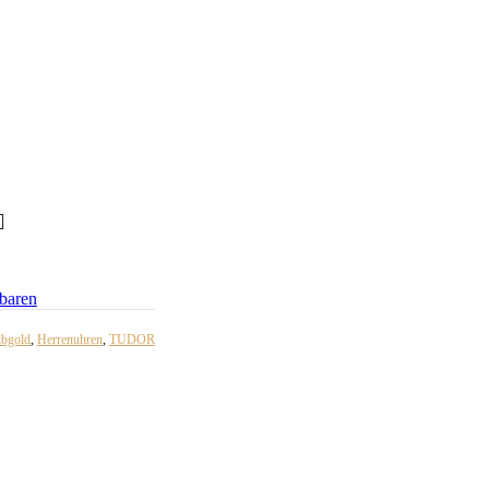
baren
lbgold
,
Herrenuhren
,
TUDOR