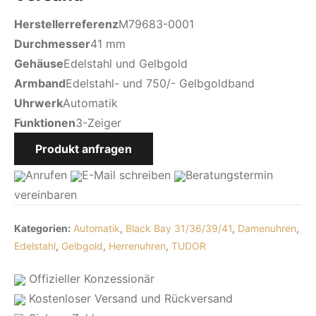
Herstellerreferenz
M79683-0001
Durchmesser
41 mm
Gehäuse
Edelstahl und Gelbgold
Armband
Edelstahl- und 750/- Gelbgoldband
Uhrwerk
Automatik
Funktionen
3-Zeiger
Produkt anfragen
Anrufen
E-Mail
schreiben
Beratungstermin
vereinbaren
Kategorien:
Automatik
,
Black Bay 31/36/39/41
,
Damenuhren
,
Edelstahl
,
Gelbgold
,
Herrenuhren
,
TUDOR
Offizieller Konzessionär
Kostenloser Versand und Rückversand