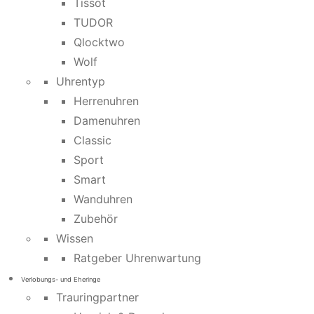
Tissot
TUDOR
Qlocktwo
Wolf
Uhrentyp
Herrenuhren
Damenuhren
Classic
Sport
Smart
Wanduhren
Zubehör
Wissen
Ratgeber Uhrenwartung
Verlobungs- und Eheringe
Trauringpartner