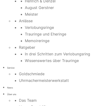
Henrich & Denzel
August Gerstner
Meister
Anlässe
Verlobungsringe
Trauringe und Eheringe
Memoireringe
Ratgeber
In drei Schritten zum Verlobungsring
Wissenswertes über Trauringe
Service
Goldschmiede
Uhrmachermeisterwerkstatt
News
Über uns
Das Team